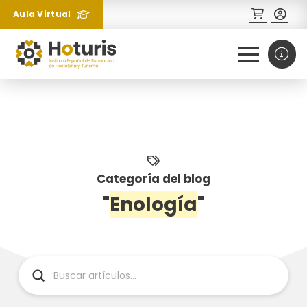
Aula Virtual
0
1
Categoría del blog
"
Enología
"
¿Necesitas más información
sobre un curso?
Submit
Search