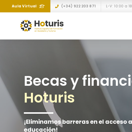
Aula Virtual
(+34) 922 203 871
Becas y financ
Hoturis
¡Eliminamos barreras en el acceso a
educación!