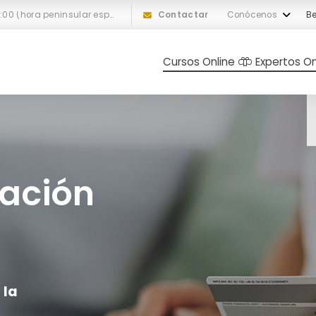
L-V: 10:00 a 18:00 (hora peninsular española)
Contactar
Conócenos
Be
Cursos Online
Expertos On
iación
 la