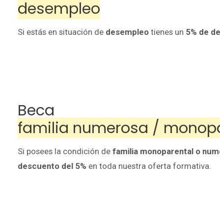
desempleo
Si estás en situación de
desempleo
tienes un
5% de d
itas más información sobre un curso?
Beca
familia numerosa / monop
Si posees la condición de
familia monoparental o nu
descuento del 5%
en toda nuestra oferta formativa.