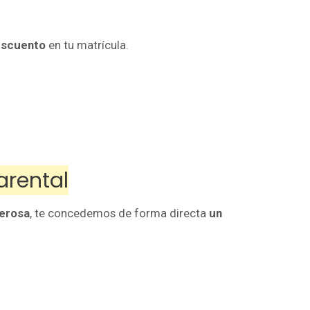
escuento
en tu matrícula.
arental
merosa
, te concedemos de forma directa
un