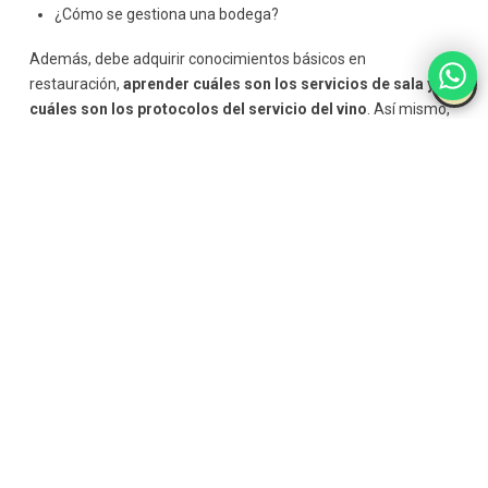
¿Cómo se gestiona una bodega?
Además, debe adquirir conocimientos básicos en
restauración,
aprender cuáles son los servicios de sala y
cuáles son los protocolos del servicio del vino
. Así mismo,
la persona encarga de este puesto debe
saber varios
idiomas
(español, inglés, alemán, francés, italiano…) y
poseer
cualidades comunicativas
y básicas de atención al cliente.
Adquirir todos estos conocimientos y habilidades es mucho
más fácil cuando cuentas con la ayuda de profesionales.
Desde
Hoturis
, Escuela de formación en Hostelería y Turismo,
te ofrecemos la posibilidad
de
alcanzar tus propósitos y
convertirte en un auténtico Sommelier
con la ayuda de
nuestro equipo especializado en Viticultura y Enología.