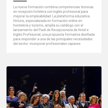
La nueva formación combina competencias técnicas
en recepción hotelera con inglés profesional para
mejorar la empleabilidad La plataforma educativa
Hoturis, especializada en formación online en
hostelería y turismo, amplía su catálogo con el
lanzamiento del Pack de Recepcionista de Hotel e
Inglés Profesional, una propuesta formativa diseñada
para responder a una de las principales necesidades
del sector: incorporar profesionales capaces