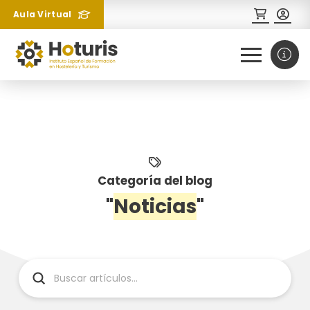
Aula Virtual
0
1
Categoría del blog
"
Noticias
"
¿Necesitas más información
sobre un curso?
Submit
Search