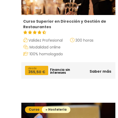
Curso Superior en Dirección y Gestión de
Restaurantes
Validez Profesional
300 horas
Modalidad online
¿Neces
100% homologado
desde
Financia sin
Saber más
355,50
€
intereses
Curso
» Hostelería