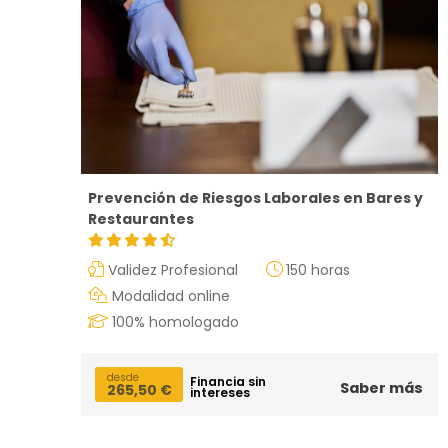
Prevención de Riesgos Laborales en Bares y
Restaurantes
Validez Profesional
150 horas
Modalidad online
100% homologado
desde
Financia sin
Saber más
265,50
€
intereses