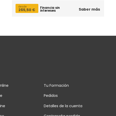
desde
Financia sin
Saber más
265,50
€
intereses
nline
Tu Formación
ne
Pedidos
ine
Detalles de la cuenta
ine
Contraseña perdida