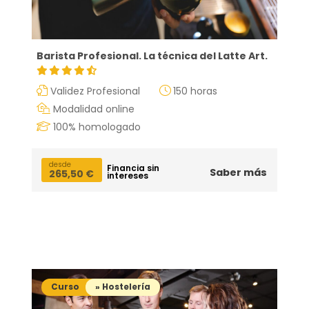
Barista Profesional. La técnica del Latte Art.
Validez Profesional
150 horas
Modalidad online
100% homologado
itas más información sobre un curso?
desde
Financia sin
Saber más
265,50
€
intereses
Curso
» Hostelería