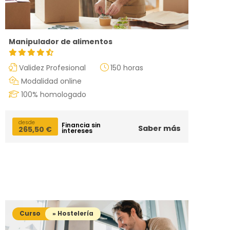
Manipulador de alimentos
Validez Profesional
150 horas
Modalidad online
100% homologado
desde
Financia sin
Saber más
265,50
€
intereses
Curso
» Hostelería