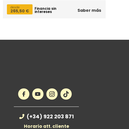
desde
Financia sin
Saber más
265,50
€
intereses
(+34) 922 203 871
Horario att. cliente