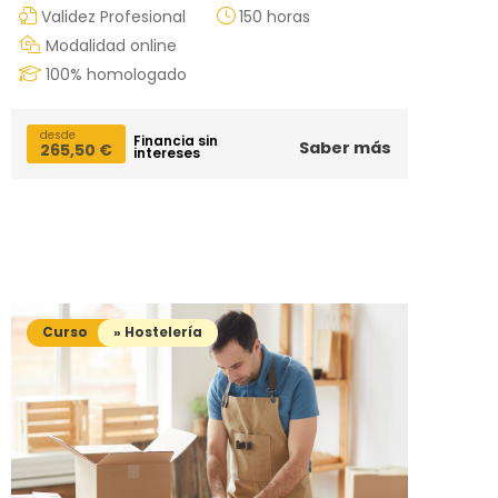
Validez Profesional
150 horas
Modalidad online
100% homologado
desde
Financia sin
Saber más
265,50
€
intereses
Curso
» Hostelería