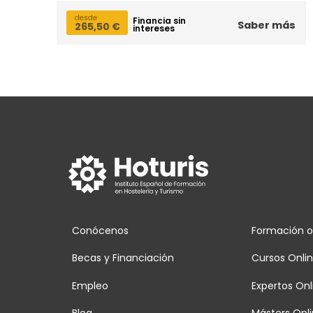
desde
Financia sin
Saber más
265,50
€
intereses
Conócenos
Formación o
Becas y Financiación
Cursos Onli
Empleo
Expertos Onl
Blog
Másters Onl