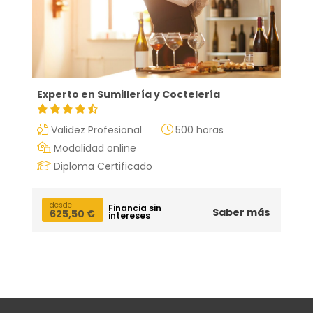
Experto en Sumillería y Coctelería
Validez Profesional
500 horas
Modalidad online
Diploma Certificado
desde
Financia sin
Saber más
625,50
€
intereses