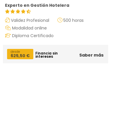
Experto en Gestión Hotelera
Validez Profesional
500 horas
Modalidad online
Diploma Certificado
desde
Financia sin
Saber más
625,50
€
intereses