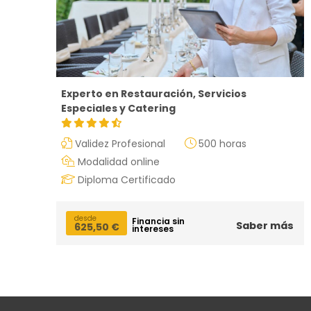
Experto en Restauración, Servicios
Especiales y Catering
Validez Profesional
500 horas
Modalidad online
Diploma Certificado
desde
Financia sin
Saber más
625,50
€
intereses