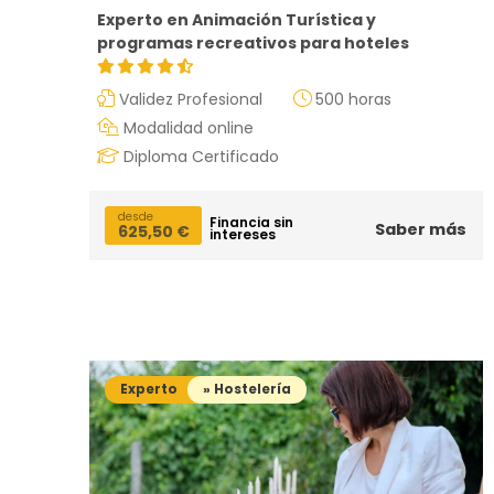
Experto en Animación Turística y
programas recreativos para hoteles
Validez Profesional
500 horas
¿Neces
Modalidad online
Diploma Certificado
desde
Financia sin
Saber más
625,50
€
intereses
Experto
» Hostelería