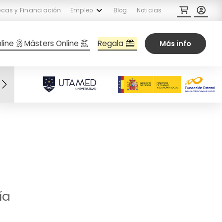
cas y Financiación
Empleo
Blog
Noticias
Regala
line
Másters Online
Más info
ía