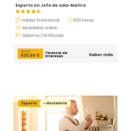
Experto en Jefe de sala-Maître
Validez Profesional
500 horas
Modalidad online
itas más información sobre un curso?
Diploma Certificado
desde
Financia sin
Saber más
625,50
€
intereses
Experto
» Hostelería