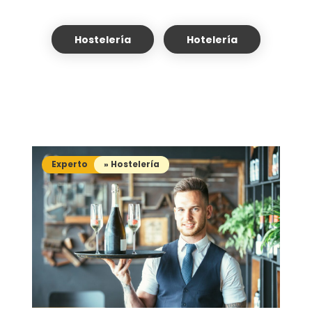
Hostelería
Hotelería
Experto
» Hostelería