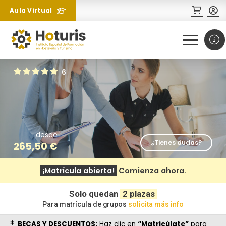
Aula Virtual
0
1
6
desde
¿Tienes dudas?
265,50
€
¿Necesitas más información
¡Matrícula abierta!
Comienza ahora.
sobre un curso?
Solo quedan
2 plazas
Para matrícula de grupos
solicita más info
BECAS Y DESCUENTOS:
Haz clic en
“Matricúlate”
para