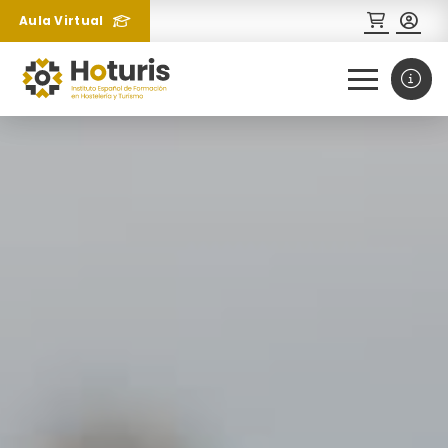
Aula Virtual
0
1
¿Necesitas más información
sobre un curso?