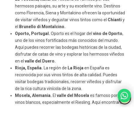
hermosos paisajes, su arte y su excelente vino. Destinos
como Florencia, Siena y Montalcino ofrecen la oportunidad
de visitar viñedos y degustar vinos tintos como el
Chianti
y
el
Brunello di Montalcino.
Oporto, Portugal.
Oporto es el hogar del
vino de Oporto
,
uno de los vinos fortificados más conocidos del mundo.
Aquí puedes recorrer las bodegas históricas de la ciudad,
disfrutar de catas de vino y explorar los hermosos viñedos
en el
valle del Duero.
Rioja, España.
La región de
La Rioja
en España es
reconocida por sus vinos tintos de alta calidad. Puedes
visitar bodegas tradicionales, recorrer viñedos y disfrutar
de la rica cultura vinícola de la zona.
Mosela, Alemania.
El
valle del Mosela
es famoso por sus
vinos blancos, especialmente el Riesling. Aquí encontrarás
hermosos paisajes de viñedos en terrazas, pintorescos
pueblos vinícolas y bodegas históricas para explorar.
Valle del Loira, Francia
. Además de sus impresionantes
castillos, el
Valle del Loira
es conocido por su producción