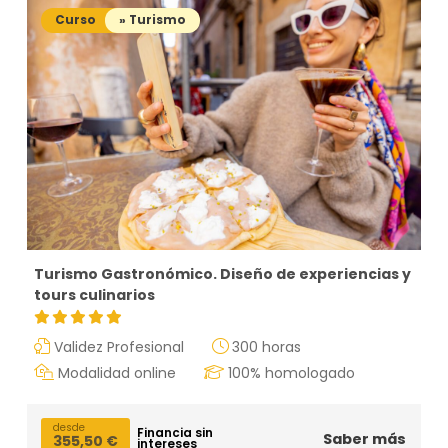
Curso
» Turismo
Turismo Gastronómico. Diseño de experiencias y
tours culinarios
Validez Profesional
300 horas
Modalidad online
100% homologado
desde
Financia sin
Saber más
355,50
€
intereses