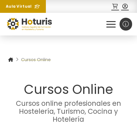
Aula Virtual
0
1
Cursos Online
¿Necesitas más información
sobre un curso?
Cursos Online
Cursos online profesionales en
Hostelería, Turismo, Cocina y
Hotelería