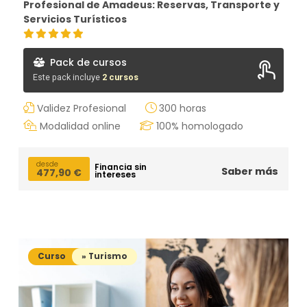
Profesional de Amadeus: Reservas, Transporte y
Servicios Turísticos
Pack de cursos
Este pack incluye
2 cursos
Validez Profesional
300 horas
Curso Profesional de Amadeus: Reservas, Transporte y
Servicios Turísticos
Modalidad online
100% homologado
Agente de viajes
desde
Financia sin
Saber más
477,90
€
intereses
Curso
» Turismo