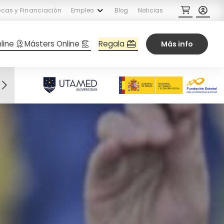
cas y Financiación
Empleo
Blog
Noticias
Regala
line
Másters Online
Más info