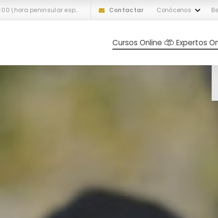
L-V: 10:00 a 18:00 (hora peninsular española)
Contactar
Conócenos
Be
Cursos Online
Expertos On