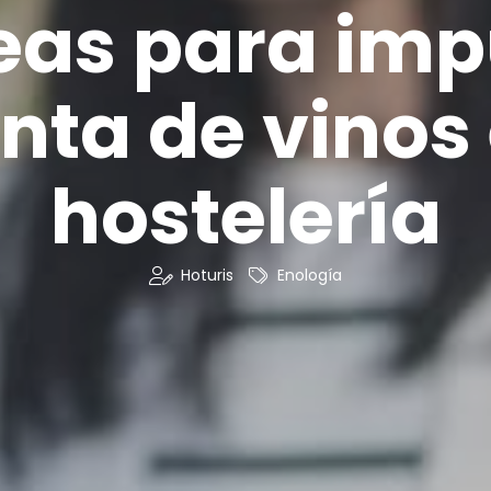
deas para imp
enta de vinos 
hostelería
Hoturis
Enología