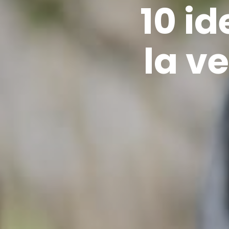
10 i
la v