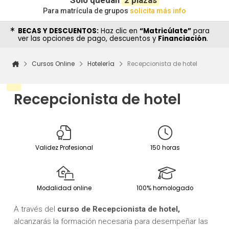
Solo quedan
2 plazas
Para matrícula de grupos
solicita más info
BECAS Y DESCUENTOS:
Haz clic en
“Matricúlate”
para
ver las opciones de pago, descuentos y
Financiación
.
Cursos Online
Hotelería
Recepcionista de hotel
Recepcionista de hotel
Validez Profesional
150 horas
Modalidad online
100% homologado
A través del
c
urso de Recepcionista de hotel,
alcanzarás la formación necesaria para desempeñar las