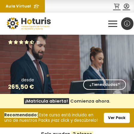
Aula Virtual
0
1
11
desde
¿Tienes dudas?
265,50
€
¡Matrícula abierta!
Comienza ahora.
¿Necesitas más información
Recomendado:
Este curso está incluido en
sobre un curso?
Ver Pack
uno de nuestros Packs ¡Haz click y descúbrelo!