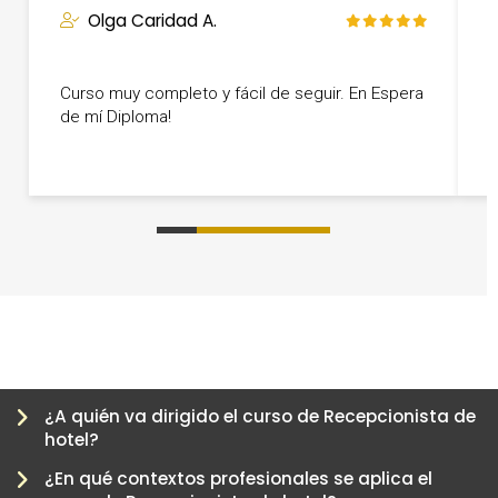
Olga Caridad A.
Q
c
Curso muy completo y fácil de seguir. En Espera
c
de mí Diploma!
h
A
0
1
2
3
4
5
6
7
8
9
10
¿A quién va dirigido el curso de Recepcionista de
hotel?
¿En qué contextos profesionales se aplica el