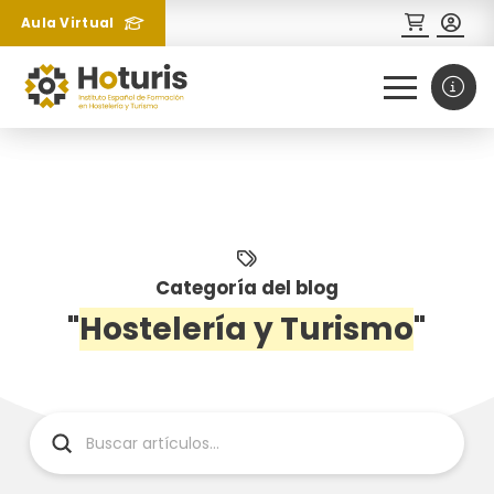
Aula Virtual
0
1
¿Necesitas más información
sobre un curso?
Categoría del blog
"
Hostelería y Turismo
"
Submit
Search