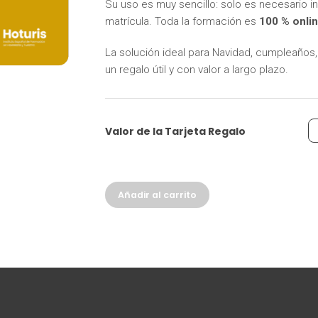
Su uso es muy sencillo: solo es necesario in
matrícula. Toda la formación es
100 % onlin
La solución ideal para Navidad, cumpleaño
itas más información sobre un curso?
un regalo útil y con valor a largo plazo.
Valor de la Tarjeta Regalo
Tarjeta
Añadir al carrito
regalo
cantidad