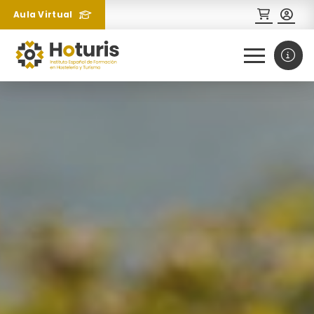
Aula Virtual
0
1
¿Necesitas más información
sobre un curso?