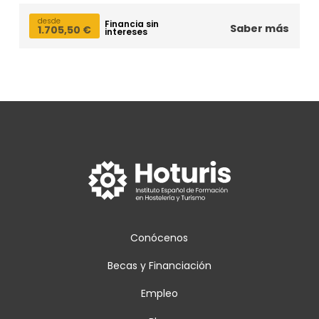
desde
Financia sin
Saber más
1.705,50
€
intereses
Conócenos
Becas y Financiación
Empleo