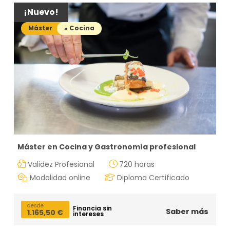
¡Nuevo!
Máster
» Cocina
Máster en Cocina y Gastronomía profesional
Validez Profesional
720 horas
Modalidad online
Diploma Certificado
desde
Financia sin
Saber más
1.165,50
€
intereses