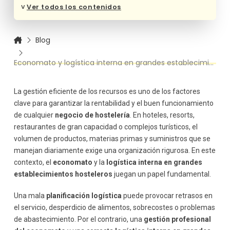
establecimientos
˅
Ver todos los contenidos
Estructura del departamento
Coordinación con otros departamentos
Blog
Recepción de mercancías y control de calidad
Verificación de pedidos
Economato y logística interna en grandes establecimientos hosteleros
Control documental
Almacenamiento y organización del economato
La gestión eficiente de los recursos es uno de los factores
Clasificación de productos
clave para garantizar la rentabilidad y el buen funcionamiento
Sistema FIFO
de cualquier
negocio de hostelería
. En hoteles, resorts,
Control de inventarios
restaurantes de gran capacidad o complejos turísticos, el
Inventarios periódicos
volumen de productos, materias primas y suministros que se
Sistemas digitales de control
manejan diariamente exige una organización rigurosa. En este
Distribución interna de productos
contexto, el
economato
y la
logística interna en grandes
establecimientos hosteleros
juegan un papel fundamental.
Solicitudes internas
Control de salidas
Una mala
planificación logística
puede provocar retrasos en
Gestión de compras y previsión de demanda
el servicio, desperdicio de alimentos, sobrecostes o problemas
Previsión de consumo
de abastecimiento. Por el contrario, una
gestión profesional
Optimización de pedidos