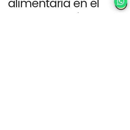
alimentaria en el
almacenamiento
Los productos alimentarios deben almacenarse respetando
normas estrictas de higiene y conservación.
Aspectos fundamentales incluyen:
Control de temperatura.
Limpieza de instalaciones.
Separación de alimentos crudos y cocinados.
Etiquetado correcto.
La seguridad alimentaria es una parte esencial de la
logística
interna en grandes establecimientos hosteleros
.
Digitalización de la