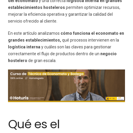
del economato
y una correcta
logística interna en grandes
Control de costes en el economato
establecimientos hosteleros
permiten optimizar recursos,
Seguridad alimentaria en el almacenamiento
mejorar la eficiencia operativa y garantizar la calidad del
servicio ofrecido al cliente.
Digitalización de la logística interna
Software de gestión hostelera
En este artículo analizamos
cómo funciona el economato en
Ventajas de la digitalización
grandes establecimientos,
qué procesos intervienen en la
Formación del personal de economato
logística interna
y cuáles son las claves para gestionar
Retos actuales en la logística hostelera
correctamente el flujo de productos dentro de un
negocio
Importancia de la formación en gestión hostelera
hostelero
de gran escala.
Conclusión
Qué es el