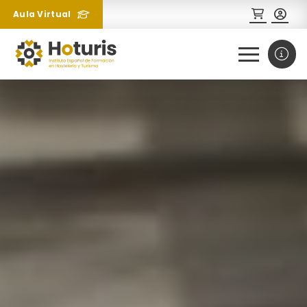
Aula Virtual
0
1
¿Necesitas más información
sobre un curso?