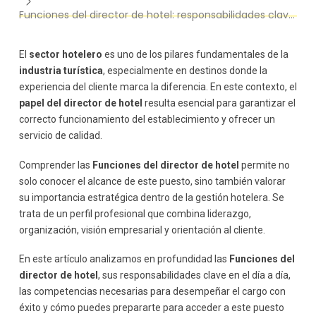
Funciones del director de hotel: responsabilidades clave en la gestión diaria
Funciones estratégicas del director de hotel
Diseño de la estrategia comercial
Análisis del mercado y la competencia
El
sector hotelero
es uno de los pilares fundamentales de la
Innovación y mejora continua
industria turística
, especialmente en destinos donde la
Habilidades clave para desempeñar las funciones del
experiencia del cliente marca la diferencia. En este contexto, el
director de hotel
papel del director de hotel
resulta esencial para garantizar el
Liderazgo y gestión de equipos
correcto funcionamiento del establecimiento y ofrecer un
Capacidad de organización
servicio de calidad.
Orientación al cliente
Comprender las
Funciones del director de hotel
permite no
Toma de decisiones
solo conocer el alcance de este puesto, sino también valorar
Conocimientos técnicos
su importancia estratégica dentro de la gestión hotelera. Se
La importancia del director de hotel en la experiencia del
trata de un perfil profesional que combina liderazgo,
cliente
organización, visión empresarial y orientación al cliente.
Calidad del servicio
Personalización
En este artículo analizamos en profundidad las
Funciones del
Fidelización
director de hotel
, sus responsabilidades clave en el día a día,
Retos actuales en la dirección hotelera
las competencias necesarias para desempeñar el cargo con
Digitalización
éxito y cómo puedes prepararte para acceder a este puesto