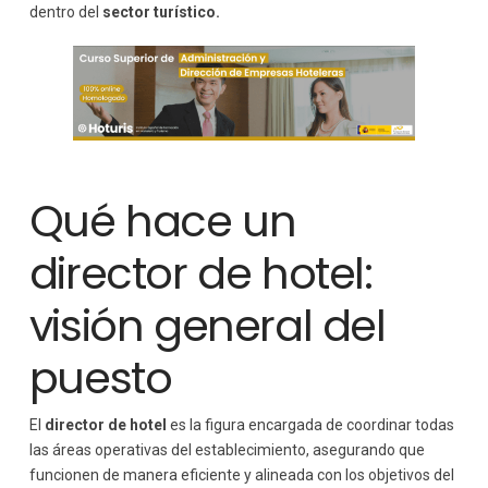
Sostenibilidad
dentro del
sector turístico.
Nuevos perfiles de cliente
Cómo formarte para ser director de hotel
Formación en gestión hotelera
Aprendizaje práctico
Formación continua
Consejos para destacar como director de hotel
Qué hace un
Conclusión: un rol clave en el éxito del hotel
director de hotel:
visión general del
puesto
El
director de hotel
es la figura encargada de coordinar todas
las áreas operativas del establecimiento, asegurando que
funcionen de manera eficiente y alineada con los objetivos del