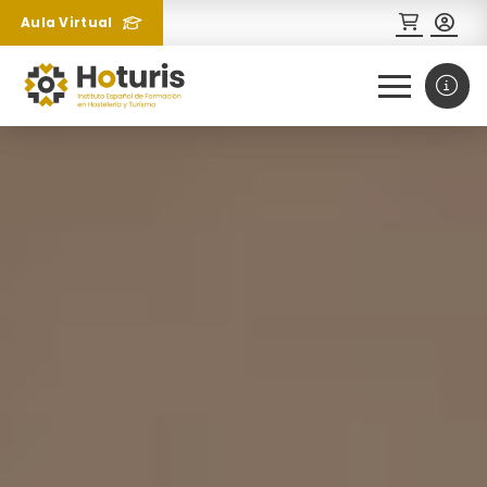
Aula Virtual
0
1
¿Necesitas más información
sobre un curso?