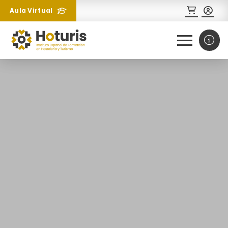
Aula Virtual
0
1
¿Necesitas más información
sobre un curso?