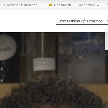
L-V: 10:00 a 18:00 (hora peninsular española)
Contactar
Conócenos
Be
Cursos Online
Expertos On