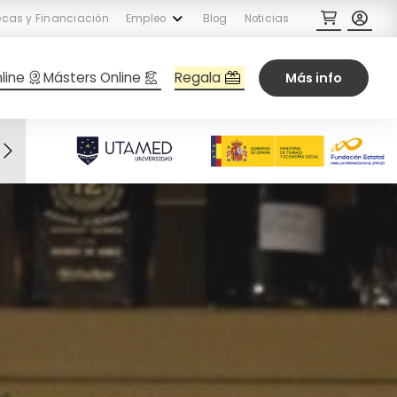
cas y Financiación
Empleo
Blog
Noticias
Regala
line
Másters Online
Más info