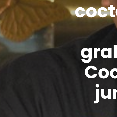
coct
gra
Coc
ju