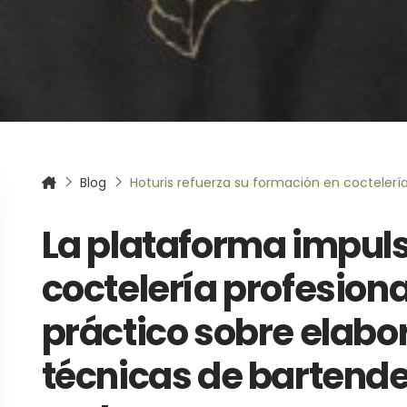
itas más información sobre un curso?
Blog
Hoturis refuerza su formación en coctelería profesional con nuevas grabaciones
La plataforma impul
coctelería profesion
práctico sobre elabo
técnicas de bartende