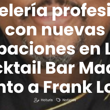
elería profes
con nuevas
baciones en 
ktail Bar Ma
nto a Frank L
Hoturis
Noticias