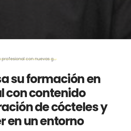
 en Lovo Cocktail Bar Madrid junto a Frank Lola
sa su formación en
al con contenido
ración de cócteles y
r en un entorno