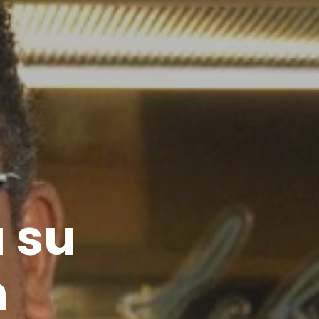
a su
n