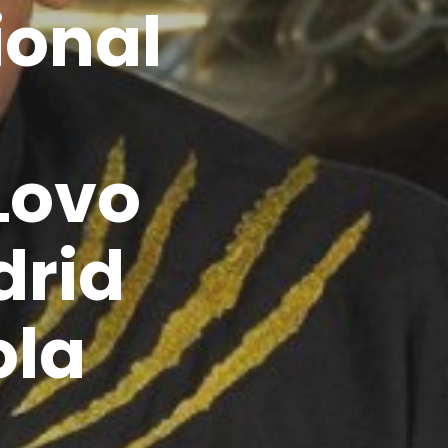
ional
Lovo
drid
ola