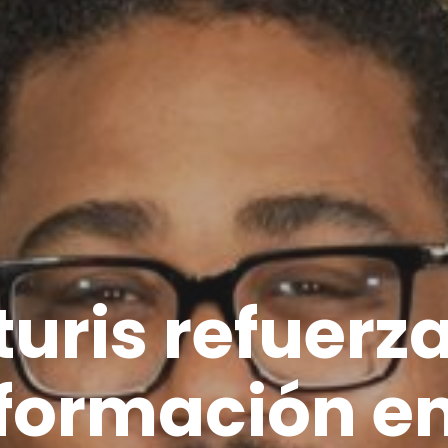
uris refuerz
formación e