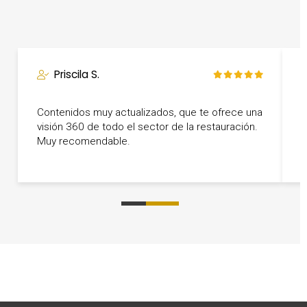
Priscila S.
Contenidos muy actualizados, que te ofrece una
T
visión 360 de todo el sector de la restauración.
a
Muy recomendable.
p
0
1
2
3
4