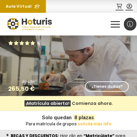
Aula Virtual
0
1
5
desde
¿Tienes dudas?
265,50
€
¡Matrícula abierta!
Comienza ahora.
¿Necesitas más información
sobre un curso?
Solo quedan
8 plazas
Para matrícula de grupos
solicita más info
BECAS Y DESCUENTOS:
Haz clic en
“Matricúlate”
para