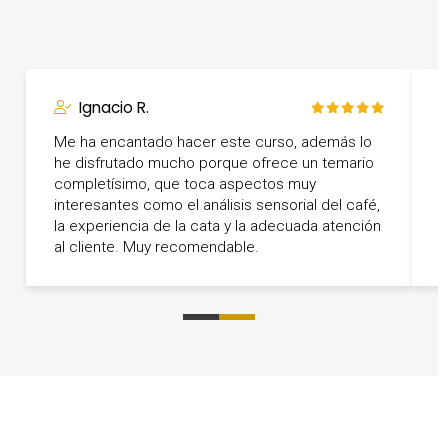
Ignacio R.
Me ha encantado hacer este curso, además lo
he disfrutado mucho porque ofrece un temario
T
completísimo, que toca aspectos muy
q
interesantes como el análisis sensorial del café,
c
la experiencia de la cata y la adecuada atención
t
al cliente. Muy recomendable.
0
1
2
3