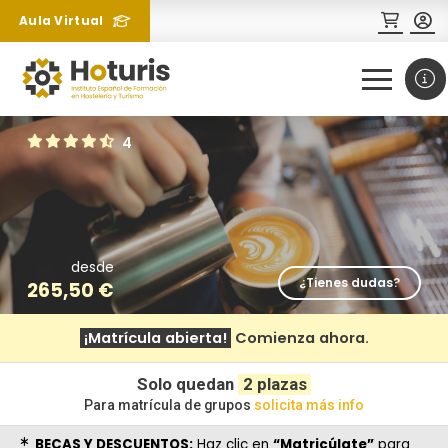
Aula Virtual
0
1
4
desde
¿Tienes dudas?
265,50
€
¿Necesitas más información
¡Matrícula abierta!
Comienza ahora.
sobre un curso?
Solo quedan
2 plazas
Para matrícula de grupos
solicita más info
BECAS Y DESCUENTOS:
Haz clic en
“Matricúlate”
para