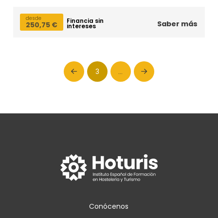
desde
Financia sin
Saber más
250,75
€
intereses
3
…
Prev
Next
Conócenos