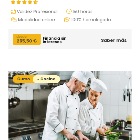
Validez Profesional
150 horas
Modalidad online
100% homologado
desde
Financia sin
Saber más
265,50
€
intereses
Curso
» Cocina