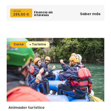
desde
Financia sin
Saber más
265,50
€
intereses
Curso
» Turismo
Animador turístico