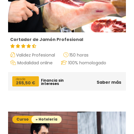
Cortador de Jamón Profesional
Validez Profesional
150 horas
Modalidad online
100% homologado
desde
Financia sin
Saber más
265,50
€
intereses
Curso
» Hotelería