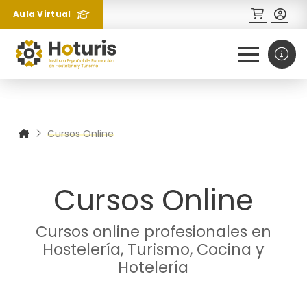
Aula Virtual
0
1
Cursos Online
¿Necesitas más información
sobre un curso?
Cursos Online
Cursos online profesionales en
Hostelería, Turismo, Cocina y
Hotelería