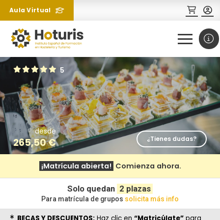
Aula Virtual
0
1
5
desde
¿Tienes dudas?
265,50
€
¡Matrícula abierta!
Comienza ahora.
¿Necesitas más información
sobre un curso?
Solo quedan
2 plazas
Para matrícula de grupos
solicita más info
BECAS Y DESCUENTOS:
Haz clic en
“Matricúlate”
para