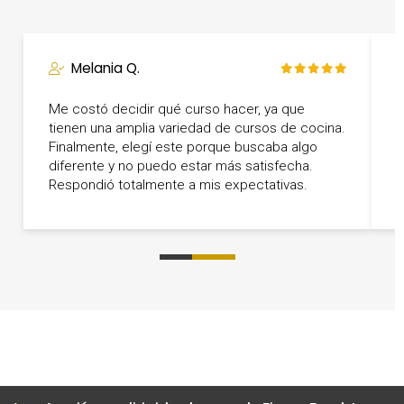
Melania Q.
Me costó decidir qué curso hacer, ya que
M
tienen una amplia variedad de cursos de cocina.
c
Finalmente, elegí este porque buscaba algo
d
diferente y no puedo estar más satisfecha.
m
Respondió totalmente a mis expectativas.
0
1
2
3
4