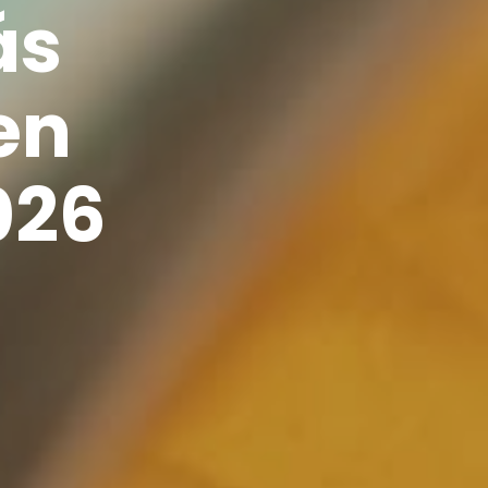
ás
en
026