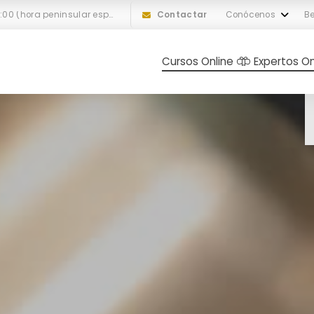
L-V: 10:00 a 18:00 (hora peninsular española)
Contactar
Conócenos
Be
Cursos Online
Expertos On