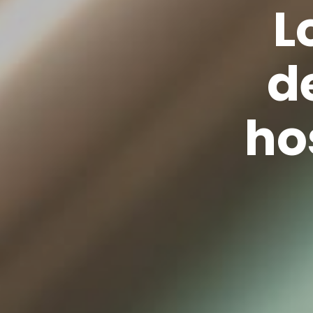
L
d
ho