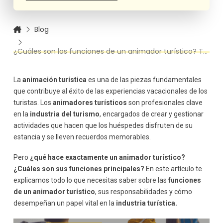
Gestionar el bienestar de los huéspedes
Fomentar la interacción social
Blog
Personalizar la experiencia del cliente
Promover la cultura local
¿Cuáles son las funciones de un animador turístico? Todo lo que Necesitas Saber
Atender a grupos específicos
Gestionar la comunicación con el cliente
La
animación turística
es una de las piezas fundamentales
Habilidades necesarias para ser un buen animador
turístico
que contribuye al éxito de las experiencias vacacionales de los
turistas. Los
animadores turísticos
son profesionales clave
en la
industria del turismo
, encargados de crear y gestionar
actividades que hacen que los huéspedes disfruten de su
estancia y se lleven recuerdos memorables.
Pero
¿qué hace exactamente un animador turístico?
¿Cuáles son sus funciones principales?
En este artículo te
explicamos todo lo que necesitas saber sobre las
funciones
de un animador turístico
, sus responsabilidades y cómo
desempeñan un papel vital en la
industria turística.