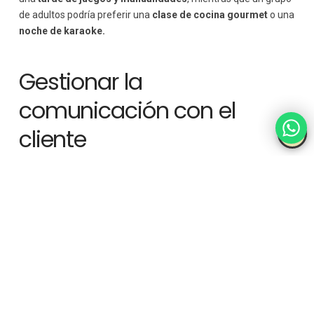
de adultos podría preferir una
clase de cocina gourmet
o una
noche de karaoke.
Gestionar la
comunicación con el
cliente
Los animadores turísticos también deben mantener una
comunicación fluida con los huéspedes para asegurar que
todos estén informados sobre las actividades disponibles y
horarios de los eventos. Esto puede hacerse a través de
carteles informativos, actividades diarias o mediante el uso de
aplicaciones móviles o redes sociales de los resorts.
Una comunicación efectiva también implica
escuchar las
preferencias y quejas
de los huéspedes
para mejorar las
futuras actividades. Los
animadores
deben ser receptivos a