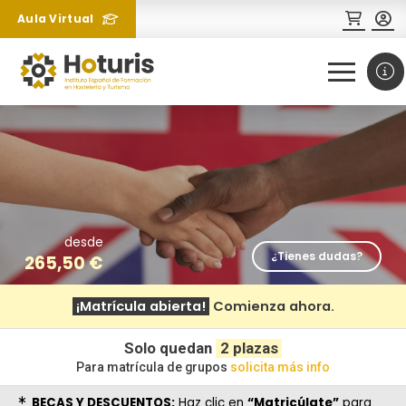
Aula Virtual
0
1
desde
¿Tienes dudas?
265,50
€
¿Necesitas más información
¡Matrícula abierta!
Comienza ahora.
sobre un curso?
Solo quedan
2 plazas
Para matrícula de grupos
solicita más info
BECAS Y DESCUENTOS:
Haz clic en
“Matricúlate”
para