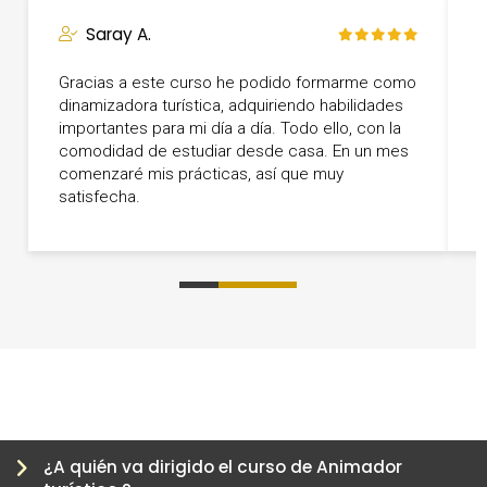
Saray A.
Gracias a este curso he podido formarme como
Q
dinamizadora turística, adquiriendo habilidades
c
importantes para mi día a día. Todo ello, con la
o
comodidad de estudiar desde casa. En un mes
r
comenzaré mis prácticas, así que muy
satisfecha.
0
1
2
3
4
5
6
¿A quién va dirigido el curso de Animador