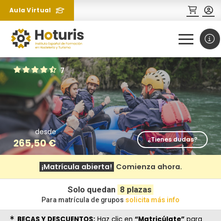
Aula Virtual
0
1
7
desde
¿Tienes dudas?
265,50
€
¿Necesitas más información
¡Matrícula abierta!
Comienza ahora.
sobre un curso?
Solo quedan
8 plazas
Para matrícula de grupos
solicita más info
BECAS Y DESCUENTOS:
Haz clic en
“Matricúlate”
para