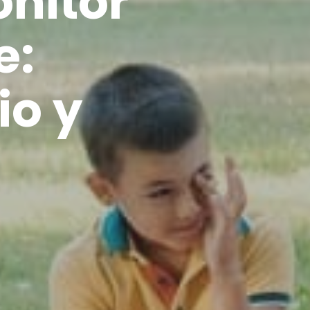
nitor
e:
io y