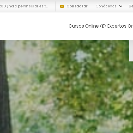
L-V: 10:00 a 18:00 (hora peninsular española)
Contactar
Conócenos
Be
Cursos Online
Expertos On