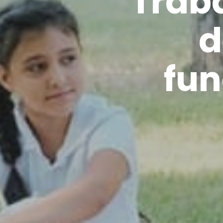
Trab
d
fun