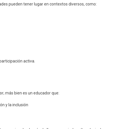
idades pueden tener lugar en contextos diversos, como:
participación activa.
r; más bien es un educador que:
n y la inclusión