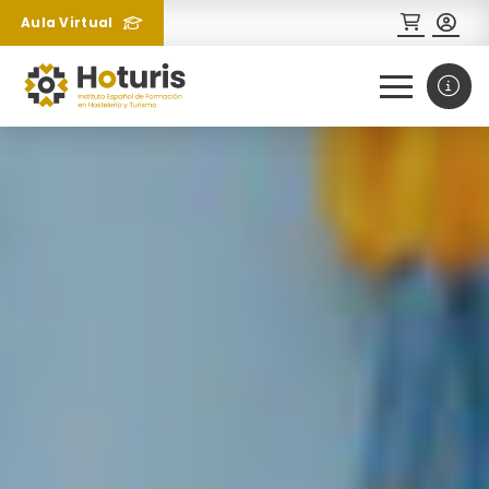
Aula Virtual
0
1
¿Necesitas más información
sobre un curso?