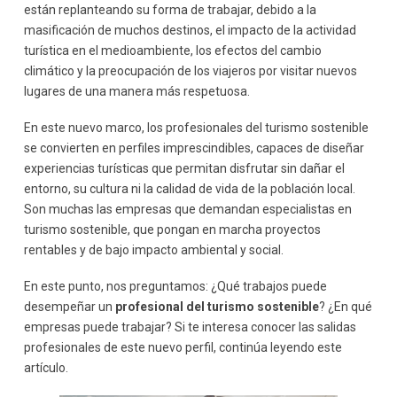
están replanteando su forma de trabajar, debido a la
Asesoramiento a empresas y destinos
masificación de muchos destinos, el impacto de la actividad
Certificaciones y estándares sostenibles
turística en el medioambiente, los efectos del cambio
Educación, formación y sensibilización
climático y la preocupación de los viajeros por visitar nuevos
Formación en turismo sostenible
lugares de una manera más respetuosa.
Sensibilización y divulgación
En este nuevo marco, los profesionales del turismo sostenible
Organizaciones internacionales y ONGs
se convierten en perfiles imprescindibles, capaces de diseñar
Proyectos de cooperación y desarrollo
experiencias turísticas que permitan disfrutar sin dañar el
Programas de turismo responsable
entorno, su cultura ni la calidad de vida de la población local.
Emprendimiento en turismo sostenible
Son muchas las empresas que demandan especialistas en
Creación de proyectos propios
turismo sostenible, que pongan en marcha proyectos
Innovación y nuevos modelos turísticos
rentables y de bajo impacto ambiental y social.
Competencias clave para mejorar la empleabilidad
En este punto, nos preguntamos: ¿Qué trabajos puede
Conclusión
desempeñar un
profesional del turismo sostenible
? ¿En qué
empresas puede trabajar? Si te interesa conocer las salidas
profesionales de este nuevo perfil, continúa leyendo este
artículo.