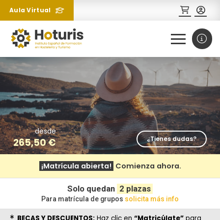
Aula Virtual
0
1
¿Necesitas más información
sobre un curso?
desde
¿Tienes dudas?
265,50
€
¡Matrícula abierta!
Comienza ahora.
Solo quedan
2 plazas
Para matrícula de grupos
solicita más info
BECAS Y DESCUENTOS:
Haz clic en
“Matricúlate”
para