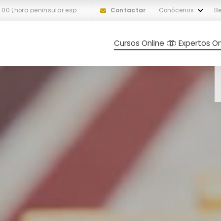
L-V: 10:00 a 18:00 (hora peninsular española)
Contactar
Conócenos
Be
Cursos Online
Expertos On