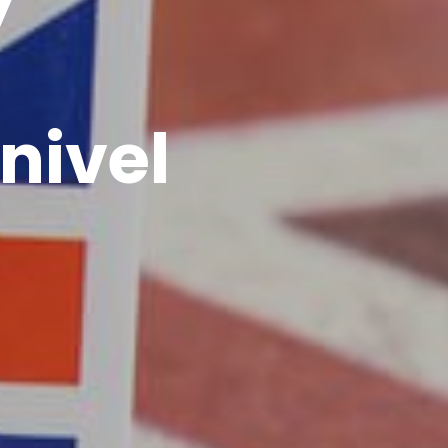
y
nivel