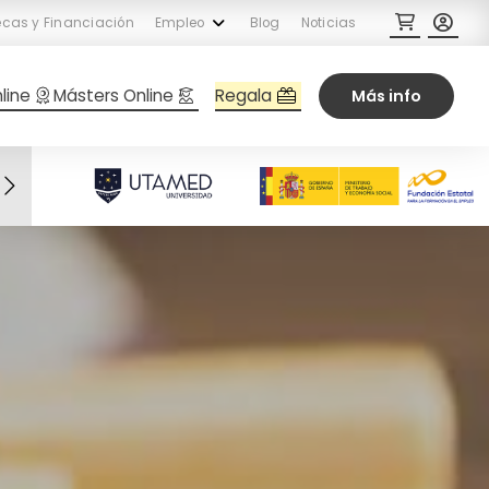
cas y Financiación
Empleo
Blog
Noticias
Regala
line
Másters Online
Más info