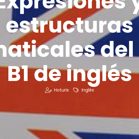
Expresiones 
estructuras
aticales del 
B1 de inglés
Hoturis
Inglés