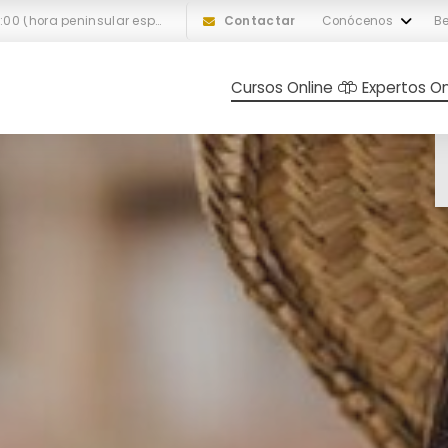
L-V: 10:00 a 18:00 (hora peninsular española)
Contactar
Conócenos
Be
Cursos Online
Expertos On