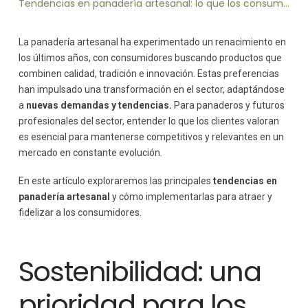
Tendencias en panadería artesanal: lo que los consumidores buscan
Cómo incluir opciones saludables en tu menú
La experiencia sensorial del cliente
Estrategias para mejorar la experiencia del cliente
La panadería artesanal ha experimentado un renacimiento en
Digitalización y comercio electrónico
los últimos años, con consumidores buscando productos que
Cómo digitalizar tu panadería
combinen calidad, tradición e innovación. Estas preferencias
han impulsado una transformación en el sector, adaptándose
Panes personalizados para ocasiones especiales
a
nuevas demandas y tendencias.
Para panaderos y futuros
Énfasis en la comunidad local
profesionales del sector, entender lo que los clientes valoran
Cómo fortalecer la relación con tu comunidad
es esencial para mantenerse competitivos y relevantes en un
mercado en constante evolución.
En este artículo exploraremos las principales
tendencias en
panadería artesanal
y cómo implementarlas para atraer y
fidelizar a los consumidores.
Sostenibilidad: una
prioridad para los