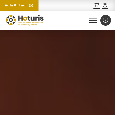
Aula Virtual
0
1
¿Necesitas más información
sobre un curso?