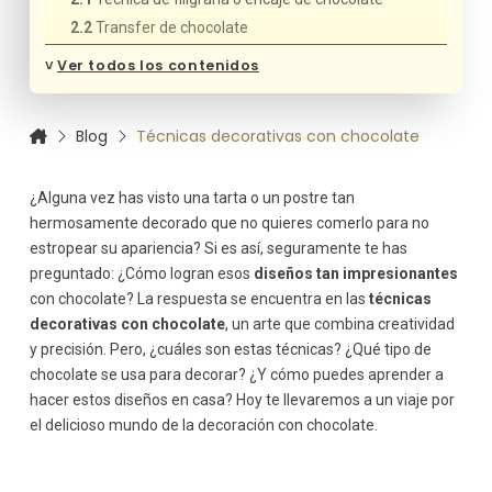
Transfer de chocolate
Técnica de marmoleado
˅
Ver todos los contenidos
Moldeado de chocolate
Pintura con chocolate
Blog
Técnicas decorativas con chocolate
¿Qué tipo de chocolate se usa para decorar?
Chocolate para fundir
Chocolate templado
¿Alguna vez has visto una tarta o un postre tan
hermosamente decorado que no quieres comerlo para no
Chocolate de modelado
estropear su apariencia? Si es así, seguramente te has
preguntado: ¿Cómo logran esos
diseños tan impresionantes
con chocolate? La respuesta se encuentra en las
técnicas
decorativas con chocolate
, un arte que combina creatividad
y precisión. Pero, ¿cuáles son estas técnicas? ¿Qué tipo de
chocolate se usa para decorar? ¿Y cómo puedes aprender a
hacer estos diseños en casa? Hoy te llevaremos a un viaje por
el delicioso mundo de la decoración con chocolate.