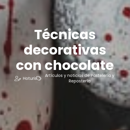
Técnicas
decorativas
con chocolate
Artículos y noticias de Pastelería y
Hoturis
Repostería