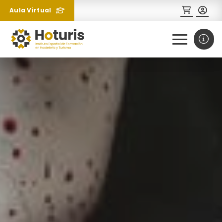
Aula Virtual
0
1
¿Necesitas más información
sobre un curso?