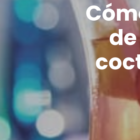
Cómo
de
coc