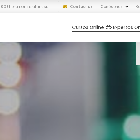
L-V: 10:00 a 18:00 (hora peninsular española)
Contactar
Conócenos
Be
Cursos Online
Expertos On