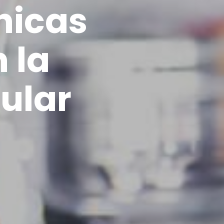
nicas
 la
ular