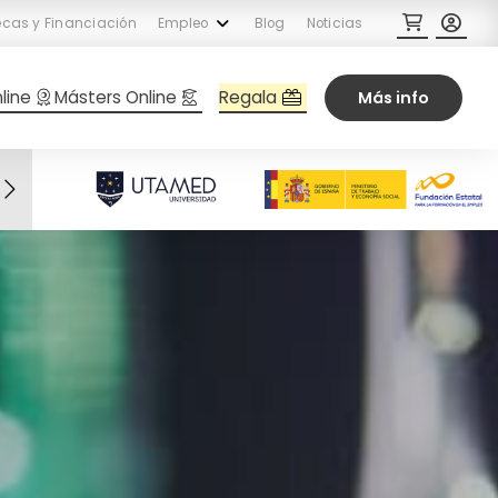
cas y Financiación
Empleo
Blog
Noticias
Regala
line
Másters Online
Más info