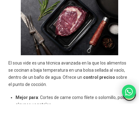
El sous vide es una técnica avanzada en la que los alimentos
se cocinan a baja temperatura en una bolsa sellada al vacío,
dentro de un baño de agua. Ofrece un
control preciso
sobre
el punto de cocción.
Mejor para
: Cortes de carne como filete o solomillo, pollo y
algunos vegetales.
Consejo
: Para obtener mejores resultados, dora el
alimento en una sartén antes o después de la cocción sous
vide para añadir una textura crujiente.