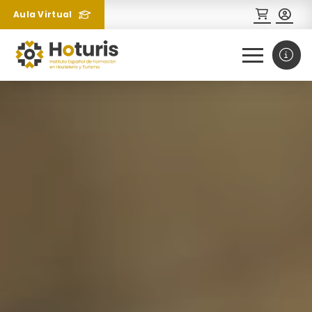
Aula Virtual
0
1
¿Necesitas más información
sobre un curso?