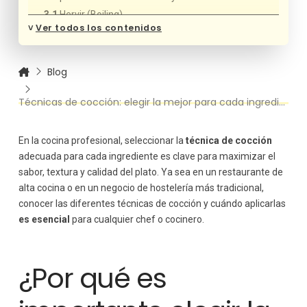
Hervir (Boiling)
˅
Ver todos los contenidos
Saltear (Sautéing)
Asar (Roasting)
Freír (Frying)
Blog
Guisar (Stewing)
Técnicas de cocción: elegir la mejor para cada ingrediente
A la parrilla (Grilling)
Cocción al vapor (Steaming)
Cocción al vacío (Sous Vide)
En la cocina profesional, seleccionar la
técnica de cocción
Elegir la técnica adecuada según el ingrediente
adecuada para cada ingrediente es clave para maximizar el
Consejos adicionales para dominar las técnicas
sabor, textura y calidad del plato. Ya sea en un restaurante de
de cocción
alta cocina o en un negocio de hostelería más tradicional,
conocer las diferentes técnicas de cocción y cuándo aplicarlas
es esencial
para cualquier chef o cocinero.
¿Por qué es