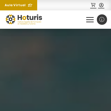
Aula Virtual
0
1
¿Necesitas más información
sobre un curso?