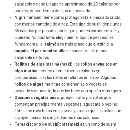
saludable y tiene un aporte aproximado de 20 calorías por
porción, dependiendo del tipo de pescado.
Nigiri:
también tiene como protagonista el pescado crudo,
con menos cantidad de arroz. Este tipo de sushi tiene unas
35 calorías por porción, por lo que puedes comer entre 5 y
6 piezas. No obstante, elegir bien el tipo de pescado es
fundamental, el
salmón
es más graso que el
atún
o la
anguila.
El
pez mantequilla
se considera el menos
saludable de todos.
Rollitos de alga marina (maki):
los
rollos envueltos en
alga marina
tienden a tener menos calorías en
comparación con los rollos enrollados en arroz. Algunos
rollos de algas marinas
contienen solo vegetales,
pescado y aguacate, lo que los hace una opción más ligera.
Opciones vegetarianas:
puedes optar por rollos que
contengan principalmente vegetales, aguacate o pepino.
Estos son más bajos en calorías y grasas que los rollos que
incluyen pescado o ingredientes más calóricos.
Temaki (cono de sushi):
el
temaki
es un cono de sushi