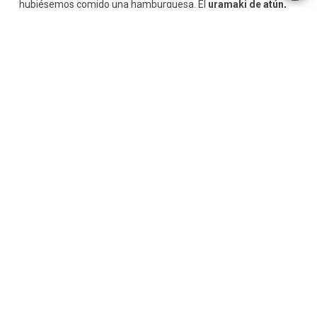
hubiésemos comido una hamburguesa. El
uramaki de atún,
por el contrario, solo tiene 35 calorías; mientras que una
bandeja de
makis de pepino
contiene 140 calorías.
Además, si elegimos las opciones occidentalizadas, con
ingredientes como la cebolla frita o el queso crema,
estaremos abusando de hidratos de carbono y grasas, por lo
que la ingesta dejará de ser saludable.