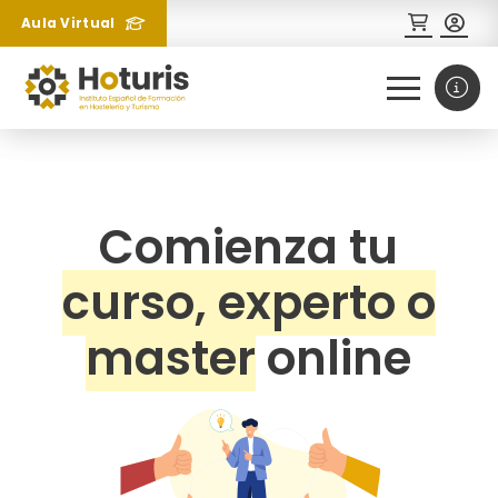
Aula Virtual
¿Necesitas más información
0
1
sobre un curso?
Comienza tu
curso, experto o
master
online