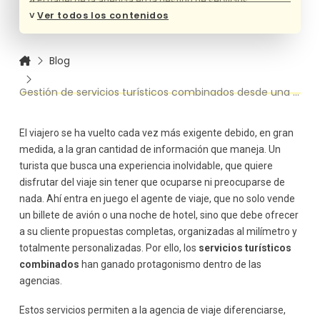
El papel de la agencia en la gestión de servicios
turísticos combinados
˅
Ver todos los contenidos
De intermediario a gestor integral del viaje
Responsabilidad frente al cliente
Blog
Diseño y planificación de servicios turísticos combinados
Análisis del perfil del cliente
Gestión de servicios turísticos combinados desde una agencia de viajes
Selección y combinación de servicios
Gestión de proveedores en servicios turísticos
combinados
El viajero se ha vuelto cada vez más exigente debido, en gran
medida, a la gran cantidad de información que maneja. Un
Selección de proveedores fiables
turista que busca una experiencia inolvidable, que quiere
Coordinación y comunicación constante
disfrutar del viaje sin tener que ocuparse ni preocuparse de
Gestión operativa de los servicios turísticos combinados
nada. Ahí entra en juego el agente de viaje, que no solo vende
Control de reservas y documentación
un billete de avión o una noche de hotel, sino que debe ofrecer
Cronograma del viaje
a su cliente propuestas completas, organizadas al milímetro y
Atención al cliente antes, durante y después del viaje
totalmente personalizadas. Por ello, los
servicios turísticos
Comunicación previa
combinados
han ganado protagonismo dentro de las
Gestión de incidencias durante el viaje
agencias.
Seguimiento posterior
Estos servicios permiten a la agencia de viaje diferenciarse,
Aspectos legales de los servicios turísticos combinados