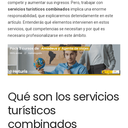
competir y aumentar sus ingresos. Pero, trabajar con
Normativa aplicable
servicios turísticos combinados
implica una enorme
Transparencia y seguridad jurídica
responsabilidad, que explicaremos detenidamente en este
Rentabilidad y estrategia comercial
artículo. Entenderás qué elementos intervienen en estos
Cálculo de costes y márgenes
servicios, qué competencias se necesitan y por qué es
Valor añadido frente al precio
necesario profesionalizarse en este ámbito.
Tecnología y herramientas para la gestión
Competencias profesionales necesarias en la agencia
Formación y profesionalización en la gestión de
servicios turísticos combinados
Retos actuales y tendencias futuras
Conclusión
Qué son los servicios
turísticos
combinados