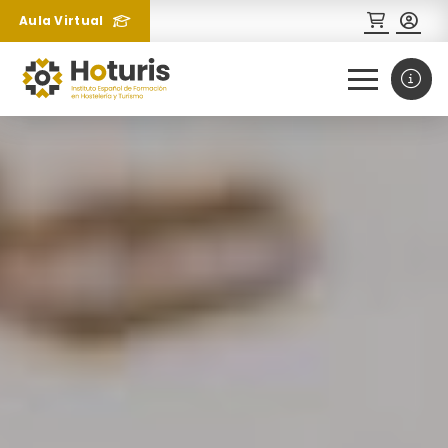
Aula Virtual
0
1
¿Necesitas más información
sobre un curso?