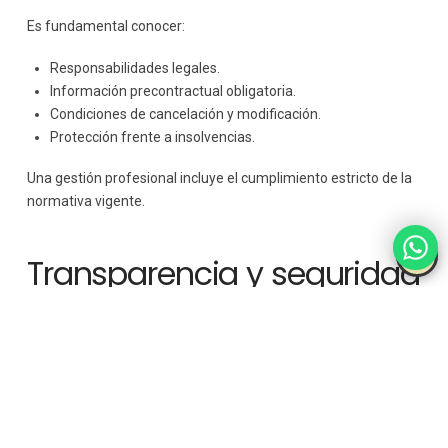
Es fundamental conocer:
Responsabilidades legales.
Información precontractual obligatoria.
Condiciones de cancelación y modificación.
Protección frente a insolvencias.
Una gestión profesional incluye el cumplimiento estricto de la
normativa vigente.
Transparencia y seguridad
jurídica
La claridad contractual protege tanto al cliente como a la
agencia. Explicar de forma transparente qué incluye el
paquete y cuáles son las condiciones evita conflictos y
refuerza la confianza.