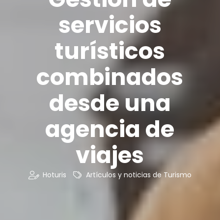
servicios
turísticos
combinados
desde una
agencia de
viajes
Hoturis
Artículos y noticias de Turismo