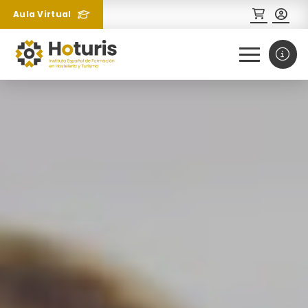
Aula Virtual
0
1
¿Necesitas más información
sobre un curso?