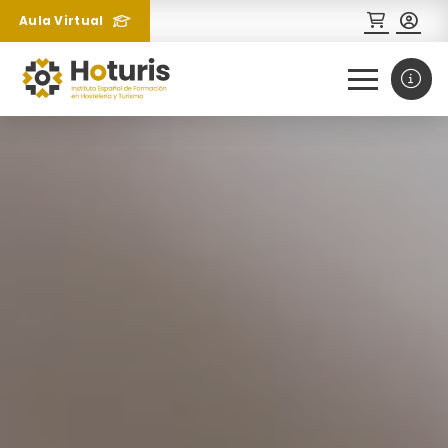
Aula Virtual
0
1
¿Necesitas más información
sobre un curso?