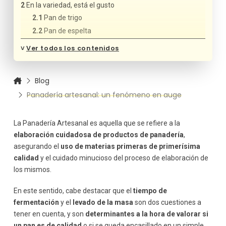
En la variedad, está el gusto
Pan de trigo
Pan de espelta
Pan de maíz
˅
Ver todos los contenidos
El brioche
¿Qué ventajas tiene el consumo de panadería
artesanal?
Blog
Un gran aliado para la digestión
Panadería artesanal: un fenómeno en auge
Son más ligeros
Tienen menos calorías que un pan tradicional
La Panadería Artesanal es aquella que se refiere a la
¿Qué habilidades debe tener un buen panadero
elaboración cuidadosa de productos de panadería
,
artesanal?
asegurando el
uso de materias primeras de primerísima
calidad
y el cuidado minucioso del proceso de elaboración de
los mismos.
En este sentido, cabe destacar que el
tiempo de
fermentación
y el
levado de la masa
son dos cuestiones a
tener en cuenta, y son
determinantes a la hora de valorar si
un pan es de calidad
o si se queda encasillado en un simple