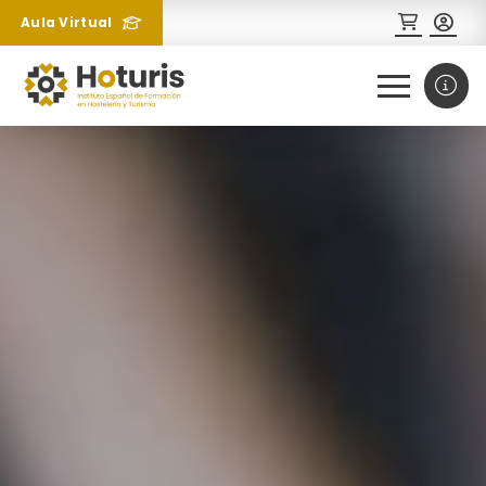
Aula Virtual
0
1
¿Necesitas más información
sobre un curso?