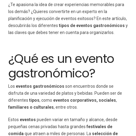
Merienda
¿Te apasiona la idea de crear experiencias memorables para
Cena de negocios
los demás? ¿Quieres convertirte en un experto en la
planificación y ejecución de eventos exitosos? En este artículo,
Cena de gala
descubrirás los diferentes
tipos de eventos gastronómicos
y
¿Cómo organizar un evento gastronómico? Las claves
las claves que debes tener en cuenta para organizarlos.
¿Qué es un evento
gastronómico?
Los
eventos gastronómicos
son encuentros donde se
disfruta de una variedad de platos y bebidas. Pueden ser de
diferentes
tipos
, como
eventos corporativos, sociales
,
familiares o culturales
, entre otros.
Estos
eventos
pueden variar en tamaño y alcance, desde
pequeñas cenas privadas hasta grandes
festivales de
comida
que atraen a miles de personas. La
selección de