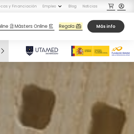
cas y Financiación
Empleo
Blog
Noticias
Regala
line
Másters Online
Más info