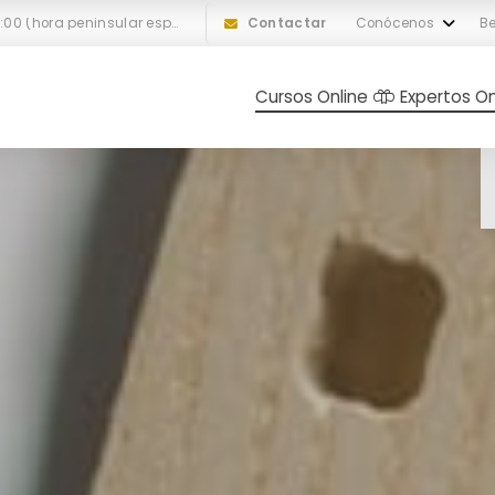
L-V: 10:00 a 18:00 (hora peninsular española)
Contactar
Conócenos
Be
Cursos Online
Expertos On