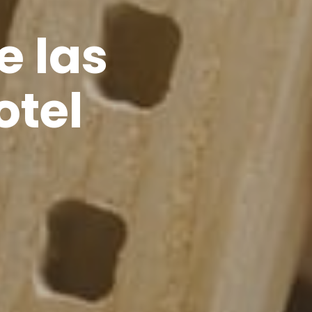
e las
otel