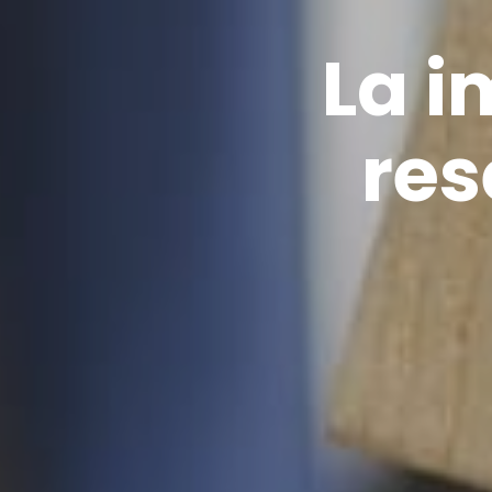
La i
res