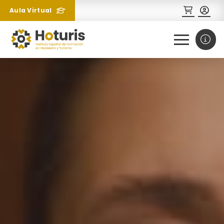
Aula Virtual
0
1
¿Necesitas más información
sobre un curso?