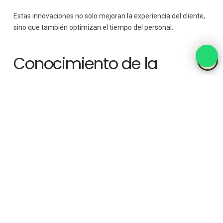
Estas innovaciones no solo mejoran la experiencia del cliente,
sino que también optimizan el tiempo del personal.
Conocimiento de la
cultura local
Muchos huéspedes internacionales buscan recomendaciones
sobre actividades, restaurantes y eventos locales. Capacita al
personal para que puedan:
Ofrecer sugerencias personalizadas según los intereses
del huésped.
Proporcionar información sobre costumbres locales y
normas culturales.
Esto no solo mejora la experiencia del cliente, sino que
también
refuerza la conexión del hotel
con la comunidad