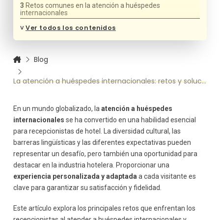
Retos comunes en la atención a huéspedes
internacionales
Barreras lingüísticas
˅
Ver todos los contenidos
Diferencias culturales
Expectativas variadas
Blog
Conocimiento de costumbres locales
Soluciones prácticas para mejorar la atención a
La atención a huéspedes internacionales: retos y soluciones
huéspedes internacionales
Formación en idiomas
Sensibilización cultural
En un mundo globalizado, la
atención a huéspedes
internacionales
se ha convertido en una habilidad esencial
Personalización del servicio
para recepcionistas de hotel. La diversidad cultural, las
Información multilingüe
barreras lingüísticas y las diferentes expectativas pueden
Uso de tecnología
representar un desafío, pero también una oportunidad para
Conocimiento de la cultura local
destacar en la industria hotelera. Proporcionar una
Mejora continua y feedback
experiencia personalizada y adaptada
a cada visitante es
clave para garantizar su satisfacción y fidelidad.
Este artículo explora los principales retos que enfrentan los
recepcionistas al atender a huéspedes internacionales y