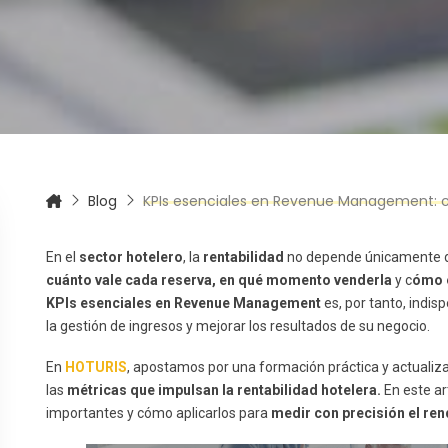
itas más información sobre un curso?
Blog
KPIs esenciales en Revenue Management: cómo m
En el
sector hotelero
, la
rentabilidad
no depende únicamente de
cuánto vale cada reserva, en qué momento venderla
y c
ómo e
KPIs esenciales en Revenue Management
es, por tanto, indis
la gestión de ingresos y mejorar los resultados de su negocio.
En
HOTURIS
, apostamos por una formación práctica y actualiz
las
métricas que impulsan la rentabilidad hotelera.
En este ar
importantes y cómo aplicarlos para
medir con precisión el ren