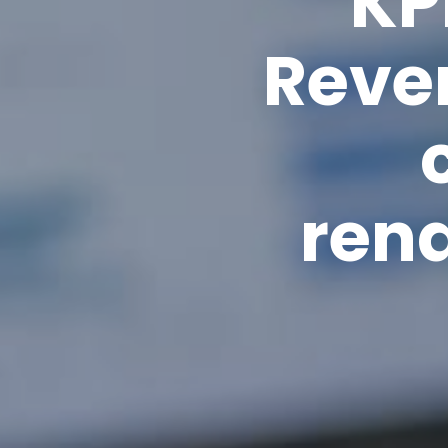
KP
Reve
ren