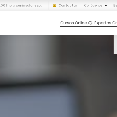
L-V: 10:00 a 18:00 (hora peninsular española)
Contactar
Conócenos
Be
Cursos Online
Expertos On