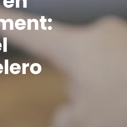
 en
ment:
l
lero