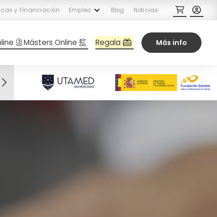
cas y Financiación
Empleo
Blog
Noticias
Regala
line
Másters Online
Más info