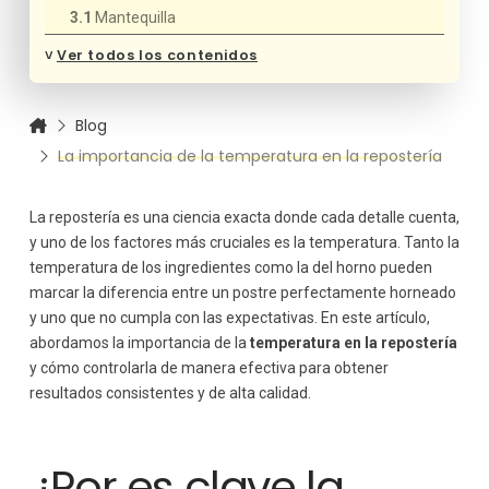
Mantequilla
Huevos
˅
Ver todos los contenidos
Líquidos (leche, agua, crema)
La temperatura del horno
Blog
Horneado a baja temperatura
La importancia de la temperatura en la repostería
Horneado a alta temperatura
Precalentamiento del horno
Temperatura y tiempo de fermentación
La repostería es una ciencia exacta donde cada detalle cuenta,
Caramelización y reacción de Maillard
y uno de los factores más cruciales es la temperatura. Tanto la
temperatura de los ingredientes como la del horno pueden
Enfriamiento adecuado
marcar la diferencia entre un postre perfectamente horneado
La importancia de los termómetros en la repostería
y uno que no cumpla con las expectativas. En este artículo,
abordamos la importancia de la
temperatura en la repostería
y cómo controlarla de manera efectiva para obtener
resultados consistentes y de alta calidad.
¿Por es clave la