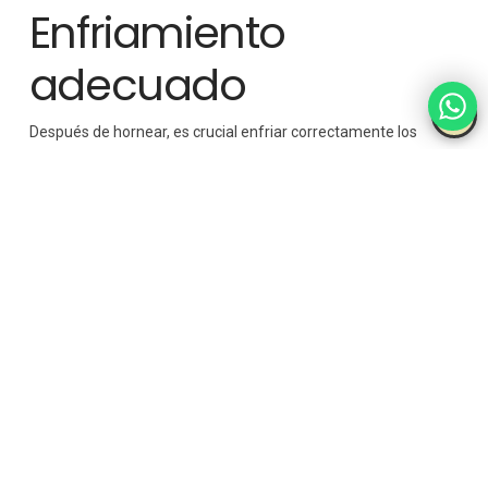
Enfriamiento
adecuado
Después de hornear, es crucial enfriar correctamente los
productos de repostería. Si un pastel se enfría demasiado
rápido, puede colapsar o perder humedad, mientras que un
enfriamiento lento puede resultar en una textura más densa.
Cómo enfriar correctamente:
Coloca los productos
horneados en una rejilla para permitir que el aire circule y
se enfríen de manera uniforme. En el caso de algunos
postres como los cheesecakes, el enfriamiento gradual
dentro del horno con la puerta entreabierta puede ayudar
a prevenir grietas en la superficie.
La importancia de