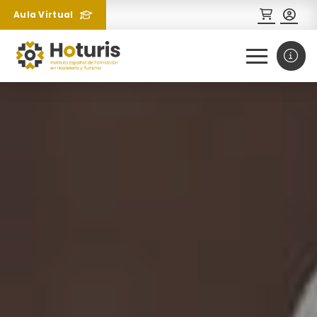
Aula Virtual
0
1
¿Necesitas más información
sobre un curso?