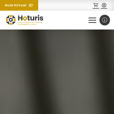
Aula Virtual
0
1
¿Necesitas más información
sobre un curso?