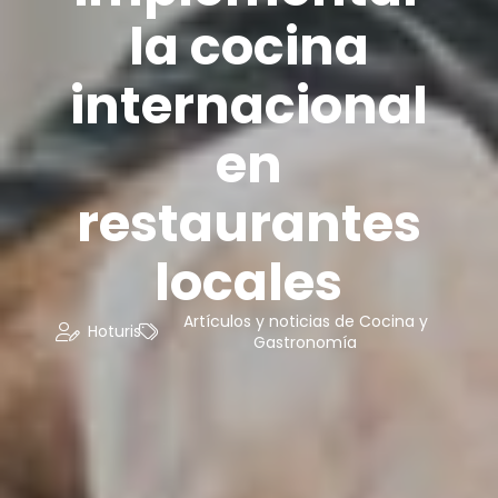
la cocina
internacional
en
restaurantes
locales
Artículos y noticias de Cocina y
Hoturis
Gastronomía