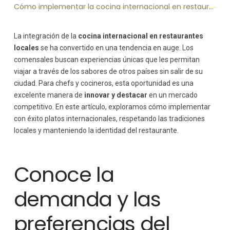
Cómo implementar la cocina internacional en restaurantes locales
Trabaja con ingredientes de calidad y origen controlado
Consejos para trabajar con ingredientes
La integración de la
cocina internacional en restaurantes
Diseña un menú atractivo y educativo
locales
se ha convertido en una tendencia en auge. Los
Elementos a incluir en el menú
comensales buscan experiencias únicas que les permitan
Promociona tu nueva propuesta gastronómica
viajar a través de los sabores de otros países sin salir de su
Estrategias de promoción
ciudad. Para chefs y cocineros, esta oportunidad es una
Evalúa el desempeño de los platos internacionales
excelente manera de
innovar y destacar
en un mercado
Cómo medir el éxito
competitivo. En este artículo, exploramos cómo implementar
con éxito platos internacionales, respetando las tradiciones
locales y manteniendo la identidad del restaurante.
Conoce la
demanda y las
preferencias del