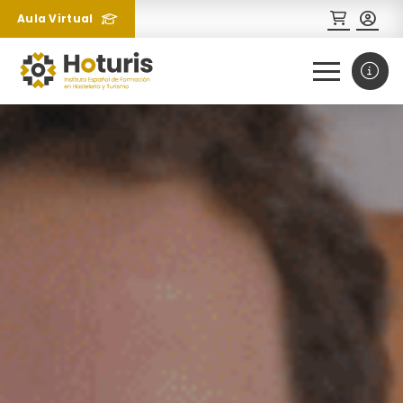
Aula Virtual
0
1
¿Necesitas más información
sobre un curso?