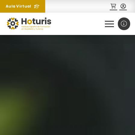
Aula Virtual
0
1
¿Necesitas más información
sobre un curso?