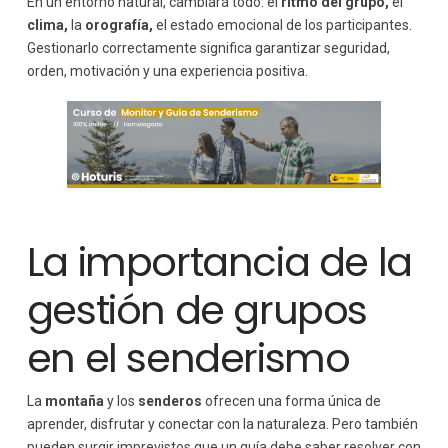
En un entorno natural, cambiará todo: el
ritmo del grupo,
el
Crear un ambiente agradable
clima,
la
orografía,
el estado emocional de los participantes.
Actividades complementarias para enriquecer la
Gestionarlo correctamente significa garantizar seguridad,
experiencia
orden, motivación y una experiencia positiva.
Después de la ruta: cierre, análisis y retroalimentación
Conclusión: Liderar con seguridad, empatía y
profesionalismo
La importancia de la
gestión de grupos
en el senderismo
La
montaña
y los
senderos
ofrecen una forma única de
aprender, disfrutar y conectar con la naturaleza. Pero también
pueden surgir imprevistos que un guía debe saber resolver con