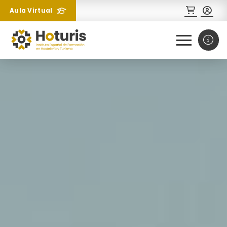
Aula Virtual
0
1
¿Necesitas más información
sobre un curso?