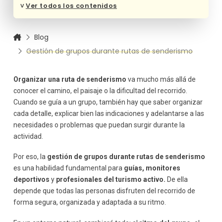
Análisis del grupo
˅
Ver todos los contenidos
Equipamiento adecuado
Comunicación efectiva antes, durante y después
Blog
Comunicación previa
Gestión de grupos durante rutas de senderismo
Comunicación durante la ruta
Comunicación final
Organización durante la marcha
Organizar una ruta de senderismo
va mucho más allá de
Posicionamiento estratégico del guía
conocer el camino, el paisaje o la dificultad del recorrido.
Cuando se guía a un grupo, también hay que saber organizar
Ritmo adecuado
cada detalle, explicar bien las indicaciones y adelantarse a las
Cohesión del grupo
necesidades o problemas que puedan surgir durante la
Control del entorno
actividad.
Seguridad y prevención de riesgos
Identificación de riesgos
Por eso, la
gestión de grupos durante rutas de senderismo
Primeros auxilios
es una habilidad fundamental para
guías, monitores
Plan de emergencia
deportivos
y
profesionales del turismo activo.
De ella
Manejo de la motivación y del clima emocional del grupo
depende que todas las personas disfruten del recorrido de
forma segura, organizada y adaptada a su ritmo.
Mantener la motivación
Identificar señales de agotamiento